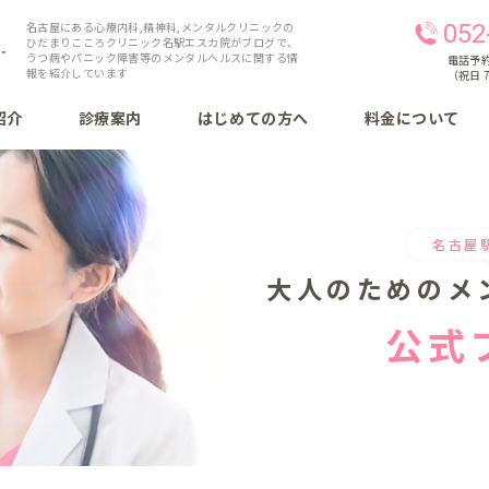
名古屋にある心療内科,精神科,メンタルクリニックの
052
ひだまりこころクリニック名駅エスカ院がブログで、
うつ病やパニック障害等のメンタルヘルスに関する情
電話予約 
報を紹介しています
（祝日 7
紹介
診療案内
はじめての方へ
料金について
名古屋
大人のための
メ
公式