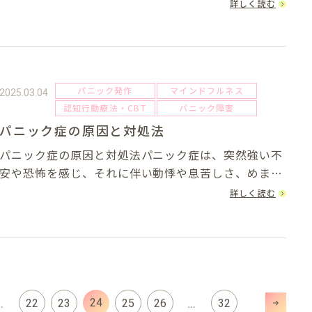
じ、それに伴い動悸や息苦しさ、めまいなどの身体症
詳しく読む
状が現れる疾患です。発作が起こると、「このまま倒
れてしまうのでは？」「息ができなくなるので
は？」...
パニック発作
マインドフルネス
2025.03.04
認知行動療法・CBT
パニック障害
パニック症の原因と対処法
パニック症の原因と対処法パニック症は、突然強い不
安や恐怖を感じ、それに伴い動悸や息苦しさ、めまい
などの身体的な症状が現れる疾患です。一度発作を経
詳しく読む
験すると、「また発作が起こるのではないか」という
不安が増し、日常生活に影響を及ぼすことがありま
す...
24
22
23
25
26
32
…
…