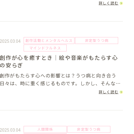
のが億劫」と感じることは「友達と遊びたくない症候
詳しく読む
群」と言われていますが、実は誰にでもあることでも
あります。しかし、その状態が続く場合、心の不調
が...
創作活動とメンタルヘルス
非定型うつ病
2025.03.04
マインドフルネス
創作が心を癒すとき｜絵や音楽がもたらす心
の安らぎ
創作がもたらす心への影響とは？うつ病と向き合う
日々は、時に重く感じるものです。しかし、そんな中
でも「何かを創ること」が心の支えとなることがあり
詳しく読む
ます。絵を描く、音楽を奏でる、詩を書く・・・。こ
れらの創作活動は、気持ちを落ち着かせ、心の奥にあ
る...
人間関係
非定型うつ病
2025.03.04