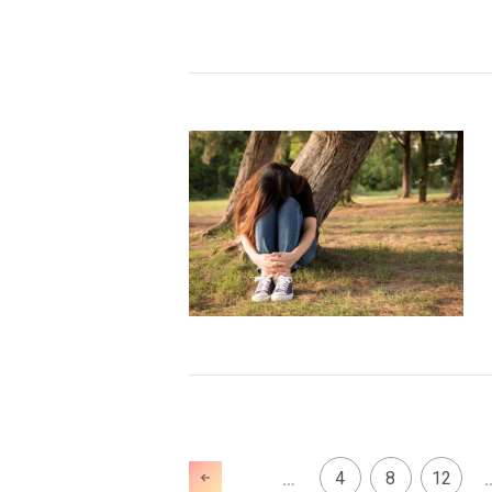
4
8
12
…