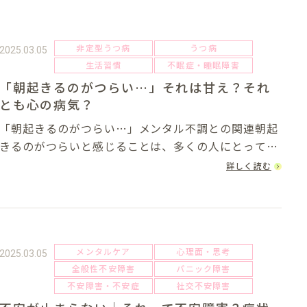
非定型うつ病
うつ病
2025.03.05
生活習慣
不眠症・睡眠障害
「朝起きるのがつらい…」それは甘え？それ
とも心の病気？
「朝起きるのがつらい…」メンタル不調との関連朝起
きるのがつらいと感じることは、多くの人にとって経
験のあることです。特に寒い冬の朝や、仕事や学校が
詳しく読む
憂鬱に感じる日には、布団から出るのが億劫になるも
のです。しかし、その状態が毎日のように続き、日
常...
メンタルケア
心理面・思考
2025.03.05
全般性不安障害
パニック障害
不安障害・不安症
社交不安障害