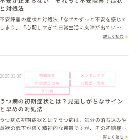
不安が止まらない｜それって不安障害？症状
と対処法
不安障害の症状と対処法「なぜかずっと不安を感じて
しまう」「心配しすぎて日常生活に支障が出てい
る」。そんな状態に悩んでいませんか？不安は誰しも
詳しく読む
が感じるものですが、その不安が過剰になり、長期間
続く場合は「不安障害」の可能性があります。不安障
害は...
初期症状
メンタルケア
2025.03.05
非定型うつ病
心理面・思考
うつ病
うつ病の初期症状とは？見逃しがちなサイン
と早めの対処法
うつ病の初期症状とは？うつ病は、気分の落ち込みや
意欲の低下が続く精神的な疾患ですが、その初期症状
は分かりにくく、気づかないまま悪化してしまうこと
詳しく読む