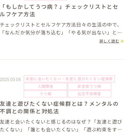
「もしかしてうつ病？」チェックリストとセ
ルフケア方法
チェックリストとセルフケア方法日々の生活の中で、
「なんだか気分が落ち込む」「やる気が出ない」と感
じることは誰にでもあります。しかし、その状態が長
詳しく読む
く続いたり、日常生活に支障をきたしている場合は、
うつ病の可能性があるかもしれません。この記事で
は...
友達に会いたくない・友達と遊びたくない症候群
2025.03.04
人間関係
非定型うつ病
うつ病
社交不安障害
友達と遊びたくない症候群とは？メンタルの
不調との関係と対処法
友達と会いたくないと感じるのはなぜ？「友達と遊び
たくない」「誰とも会いたくない」「遊ぶ約束をする