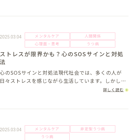
も少なくありません。早期に対処することで症状の進
行を防ぐことができるため、「もしかして…？」と
感...
メンタルケア
人間関係
2025.03.04
心理面・思考
うつ病
ストレスが限界かも？心のSOSサインと対処
法
心のSOSサインと対処法現代社会では、多くの人が
日々ストレスを感じながら生活しています。しかし、
ストレスが過度に蓄積されると、心や体にさまざまな
詳しく読む
不調が現れ、放置するとメンタルヘルスの問題に発展
することもあります。今回は、「ストレスが限界か
も...
メンタルケア
非定型うつ病
2025.03.04
うつ病