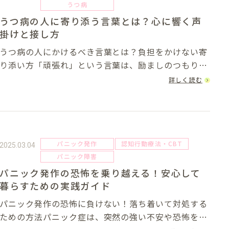
うつ病
うつ病の人に寄り添う言葉とは？心に響く声
掛けと接し方
うつ病の人にかけるべき言葉とは？負担をかけない寄
り添い方「頑張れ」という言葉は、励ましのつもりで
使うことが多いですが、うつ病の方にとっては逆にプ
詳しく読む
レッシャーとなり、負担を感じてしまうことがありま
す。では、どのような言葉をかけると、うつ病の方
に...
パニック発作
認知行動療法・CBT
2025.03.04
パニック障害
パニック発作の恐怖を乗り越える！安心して
暮らすための実践ガイド
パニック発作の恐怖に負けない！落ち着いて対処する
ための方法パニック症は、突然の強い不安や恐怖を感