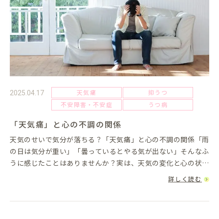
天気痛
抑うつ
2025.04.17
不安障害・不安症
うつ病
「天気痛」と心の不調の関係
天気のせいで気分が落ちる？「天気痛」と心の不調の関係「雨
の日は気分が重い」「曇っているとやる気が出ない」そんなふ
うに感じたことはありませんか？実は、天気の変化と心の状態
には、深い関係があります。頭痛や倦怠感などの身体の不調に
詳しく読む
とどまらず、気分...