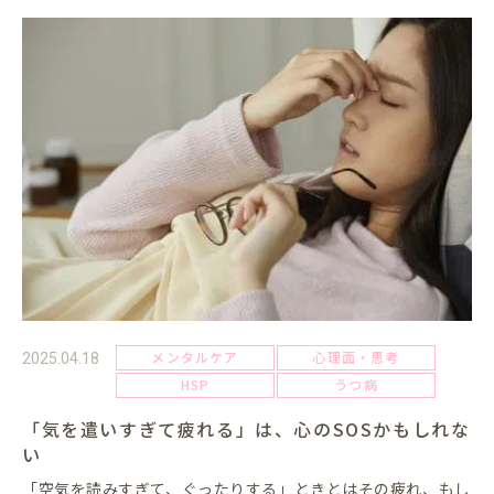
メンタルケア
心理面・思考
2025.04.18
HSP
うつ病
「気を遣いすぎて疲れる」は、心のSOSかもしれな
い
「空気を読みすぎて、ぐったりする」ときとはその疲れ、もし