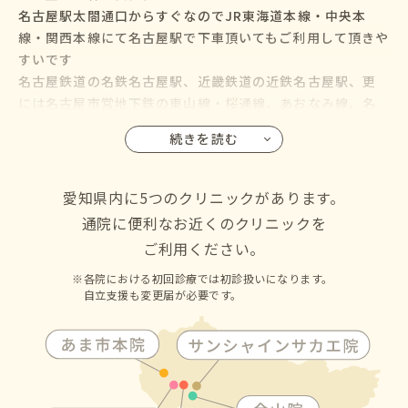
名古屋駅太閤通口からすぐなのでJR東海道本線・中央本
線・関西本線にて名古屋駅で下車頂いてもご利用して頂きや
すいです
名古屋鉄道の名鉄名古屋駅、近畿鉄道の近鉄名古屋駅、更
には名古屋市営地下鉄の東山線・桜通線、あおなみ線、名
鉄バス・名古屋市営バスも名古屋駅に乗り入れているので、
続きを読む
名古屋市の千種区・東区・北区・西区・中村区・中区・昭
和区・瑞穂区・熱田区・中川区・港区・南区・守山区・緑
区・名東区・天白区にお住いの方からも通院して頂けます
愛知県内に5つのクリニックがあります。
通院に便利なお近くのクリニックを
ご利用ください。
各院における初回診療では初診扱いになります。
自立支援も変更届が必要です。