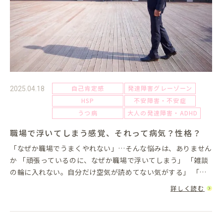
自己肯定感
発達障害グレーゾーン
2025.04.18
HSP
不安障害・不安症
うつ病
大人の発達障害・ADHD
職場で浮いてしまう感覚、それって病気？性格？
「なぜか職場でうまくやれない」…そんな悩みは、ありません
か 「頑張っているのに、なぜか職場で浮いてしまう」 「雑談
の輪に入れない。自分だけ空気が読めてない気がする」 「他
人と同じようにできない自分に、モヤモヤする」実は、こうし
詳しく読む
た悩みを...