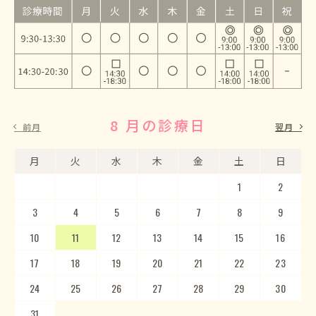
8 月の診療日
9 月の診療日
前月
翌月
月
月
火
火
水
水
木
木
金
金
土
土
日
日
1
2
3
4
5
1
2
6
3
7
4
8
5
9
10
6
11
7
12
8
13
9
10
14
15
11
12
16
13
17
14
18
15
19
20
16
17
21
22
18
23
19
20
24
25
21
22
26
23
27
24
28
25
29
26
30
27
28
29
30
31