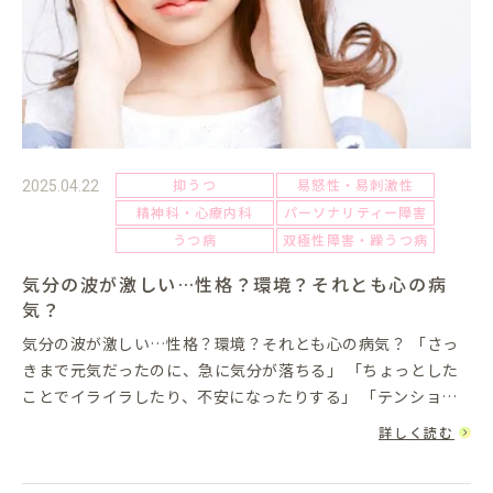
抑うつ
易怒性・易刺激性
2025.04.22
精神科・心療内科
パーソナリティー障害
うつ病
双極性障害・躁うつ病
気分の波が激しい…性格？環境？それとも心の病
気？
気分の波が激しい…性格？環境？それとも心の病気？ 「さっ
きまで元気だったのに、急に気分が落ちる」 「ちょっとした
ことでイライラしたり、不安になったりする」 「テンション
が高い自分と、無気力な自分のギャップに疲れる」こうし
詳しく読む
た“気分の波”...