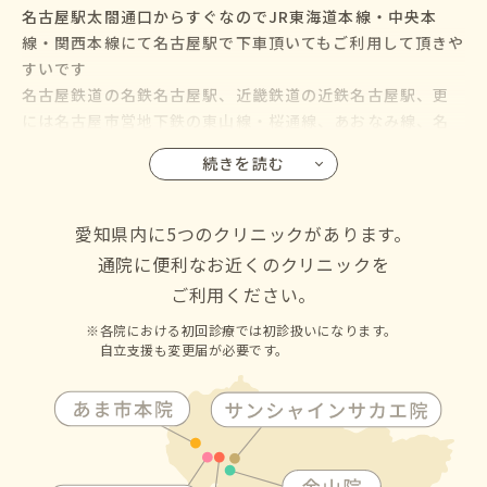
名古屋駅太閤通口からすぐなのでJR東海道本線・中央本
線・関西本線にて名古屋駅で下車頂いてもご利用して頂きや
すいです
名古屋鉄道の名鉄名古屋駅、近畿鉄道の近鉄名古屋駅、更
には名古屋市営地下鉄の東山線・桜通線、あおなみ線、名
鉄バス・名古屋市営バスも名古屋駅に乗り入れているので、
続きを読む
名古屋市の千種区・東区・北区・西区・中村区・中区・昭
和区・瑞穂区・熱田区・中川区・港区・南区・守山区・緑
区・名東区・天白区にお住いの方からも通院して頂けます
愛知県内に5つのクリニックがあります。
通院に便利なお近くのクリニックを
ご利用ください。
各院における初回診療では初診扱いになります。
自立支援も変更届が必要です。