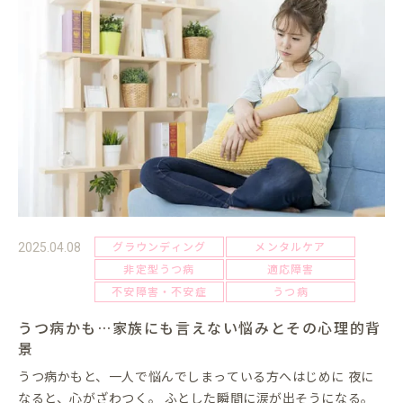
グラウンディング
メンタルケア
2025.04.08
非定型うつ病
適応障害
不安障害・不安症
うつ病
うつ病かも…家族にも言えない悩みとその心理的背
景
うつ病かもと、一人で悩んでしまっている方へはじめに 夜に
なると、心がざわつく。 ふとした瞬間に涙が出そうになる。