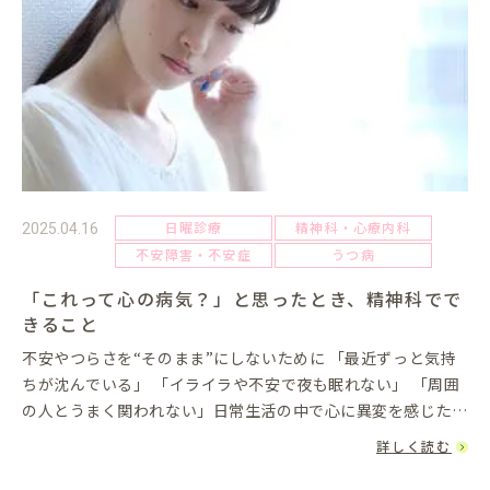
日曜診療
精神科・心療内科
2025.04.16
不安障害・不安症
うつ病
「これって心の病気？」と思ったとき、精神科でで
きること
不安やつらさを“そのまま”にしないために 「最近ずっと気持
ちが沈んでいる」 「イライラや不安で夜も眠れない」 「周囲
の人とうまく関われない」日常生活の中で心に異変を感じたと
き、多くの方がまず悩むのが、「これは病院に行くべきなの
詳しく読む
か？」と...