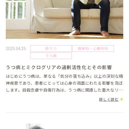
抑うつ
精神科・心療内科
2025.04.25
うつ病
うつ病とミクログリアの過剰活性化とその影響
はじめにうつ病は、単なる「気分の落ち込み」以上の深刻な精
神疾患であり、患者にとっては心身の両面にわたる影響を及ぼ
します。自殺念慮や自傷行為は、うつ病に関連した重大なリス
ク要因として、世界中で数多くの命が失われている現実を映し
詳しく読む
出しています。特...