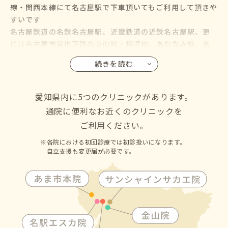
線・関西本線にて名古屋駅で下車頂いてもご利用して頂きや
すいです
名古屋鉄道の名鉄名古屋駅、近畿鉄道の近鉄名古屋駅、更
には名古屋市営地下鉄の東山線・桜通線、あおなみ線、名
鉄バス・名古屋市営バスも名古屋駅に乗り入れているので、
続きを読む
名古屋市の千種区・東区・北区・西区・中村区・中区・昭
和区・瑞穂区・熱田区・中川区・港区・南区・守山区・緑
区・名東区・天白区にお住いの方からも通院して頂けます
愛知県内に5つのクリニックがあります。
通院に便利なお近くのクリニックを
ご利用ください。
各院における初回診療では初診扱いになります。
自立支援も変更届が必要です。