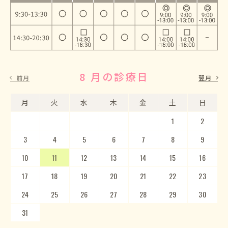
8 月の診療日
9 月の診療日
前月
翌月
月
月
火
火
水
水
木
木
金
金
土
土
日
日
1
2
3
4
5
1
2
6
3
7
4
8
5
9
10
6
11
7
12
8
13
9
10
14
15
11
12
16
13
17
14
18
15
19
20
16
17
21
22
18
23
19
20
24
25
21
22
26
23
27
24
28
25
29
26
30
27
28
29
30
31