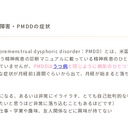
障害・PMDDの症状
enstrual dysphoric disorder：PMDD）とは
という精神疾患の診断マニュアルに載っている精神疾患のひ
ていませんが、
PMDDは
うつ病
と同じように病気のひとつ
うな症状が月経前1週間ぐらいから出て、月経が始まると落
になる、あるいは非常にイライラす、とても自己批判的な
たいと思うほど非常に落ち込むこともあるほどです）
仕事・学業や趣味、友人関係などに興味が持てない