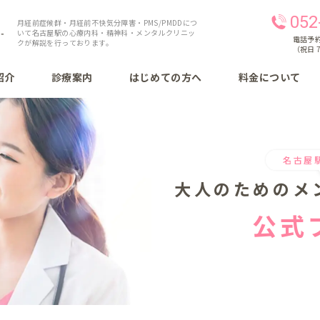
052
月経前症候群・月経前不快気分障害・PMS/PMDDにつ
いて名古屋駅の心療内科・精神科・メンタルクリニッ
電話予約 
クが解説を行っております。
（祝日 7
紹介
診療案内
はじめての方へ
料金について
名古屋
大人のための
メ
公式